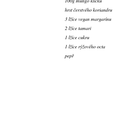
100g mungo klíčků
hrst čerstvého koriandru
3 lžíce vegan margarínu
2 lžíce tamari
1 lžíce cukru
1 lžíce rýžového octa
pepř