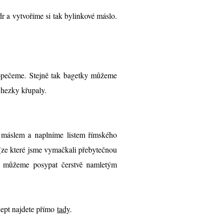
 a vytvoříme si tak bylinkové máslo.
 opečeme. Stejně tak bagetky můžeme
 hezky křupaly.
máslem a naplníme listem římského
 (ze které jsme vymačkali přebytečnou
r můžeme posypat čerstvě namletým
ecept najdete přímo
tady
.