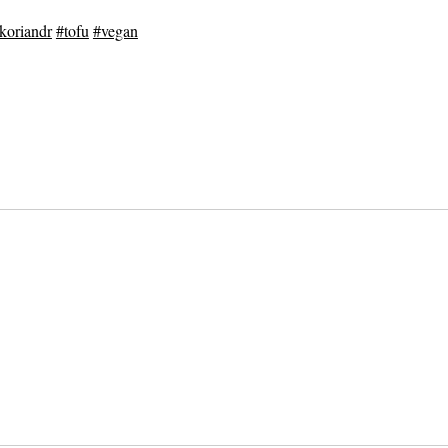
koriandr
#tofu
#vegan