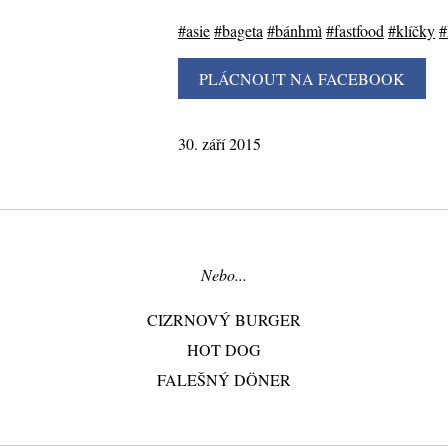
#asie
#bageta
#bánhmì
#fastfood
#klíčky
#
30. září 2015
Nebo...
CIZRNOVÝ BURGER
HOT DOG
FALEŠNÝ DÖNER