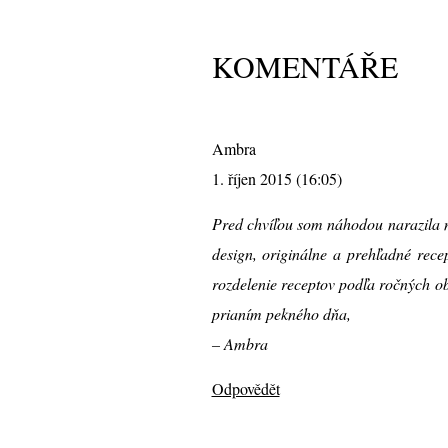
KOMENTÁŘE
Ambra
1. říjen 2015 (16:05)
Pred chvíľou som náhodou narazila n
design, originálne a prehľadné rece
rozdelenie receptov podľa ročných o
prianím pekného dňa,
– Ambra
Odpovědět