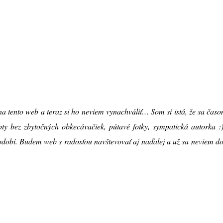
a tento web a teraz si ho neviem vynachváliť… Som si istá, že sa ča
pty bez zbytočných obkecávačiek, pútavé fotky, sympatická autorka :
bdobí. Budem web s radosťou navštevovať aj naďalej a už sa neviem do