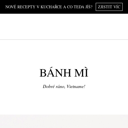
NOVÉ RECEPTY V KUCHAŘCE A CO TEDA JÍŠ?
ZJISTIT VÍC
BÁNH MÌ
Dobré ráno, Vietname!