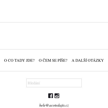
O CO TADY JDE?
O ČEM SE PÍŠE?
A DALŠÍ OTÁZKY
hele@acotedajis.cz