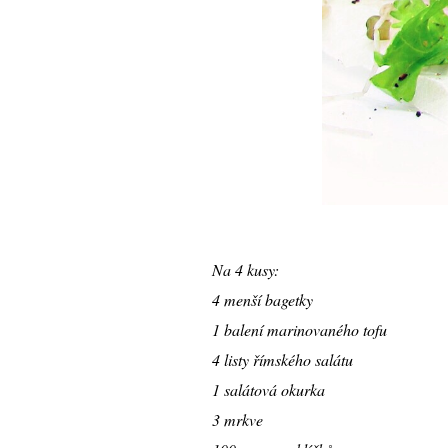
Na 4 kusy:
4 menší bagetky
1 balení marinovaného tofu
4 listy římského salátu
1 salátová okurka
3 mrkve