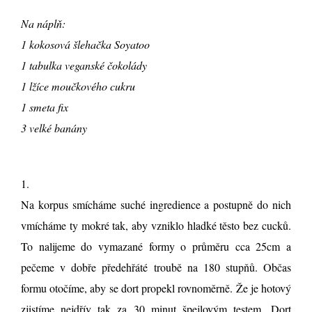
Na náplň:
1 kokosová šlehačka Soyatoo
1 tabulka veganské čokolády
1 lžíce moučkového cukru
1 smeta fix
3 velké banány
1.
Na korpus smícháme suché ingredience a postupně do nich
vmícháme ty mokré tak, aby vzniklo hladké těsto bez cucků.
To nalijeme do vymazané formy o průměru cca 25cm a
pečeme v dobře předehřáté troubě na 180 stupňů. Občas
formu otočíme, aby se dort propekl rovnoměrně. Že je hotový
zjistíme nejdřív tak za 30 minut špejlovým testem. Dort