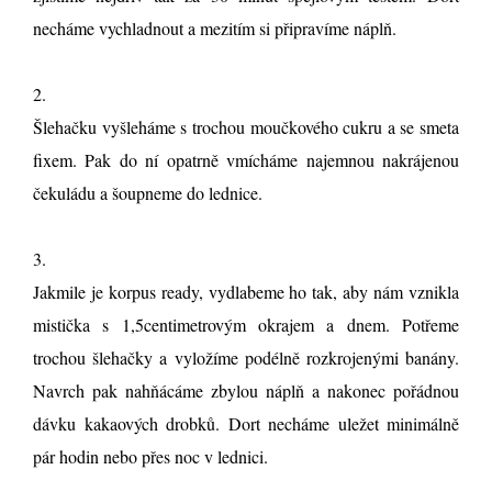
necháme vychladnout a mezitím si připravíme náplň.
2.
Šlehačku vyšleháme s trochou moučkového cukru a se smeta
fixem. Pak do ní opatrně vmícháme najemnou nakrájenou
čekuládu a šoupneme do lednice.
3.
Jakmile je korpus ready, vydlabeme ho tak, aby nám vznikla
mistička s 1,5centimetrovým okrajem a dnem. Potřeme
trochou šlehačky a vyložíme podélně rozkrojenými banány.
Navrch pak nahňácáme zbylou náplň a nakonec pořádnou
dávku kakaových drobků. Dort necháme uležet minimálně
pár hodin nebo přes noc v lednici.