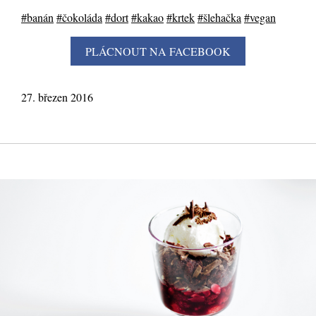
#banán
#čokoláda
#dort
#kakao
#krtek
#šlehačka
#vegan
27. březen 2016