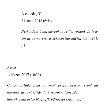
A co teda jíš?
23. únor 2018 (6:44)
Nezkoušela jsem, ale pokud se tím rozumí, že je to
jen ta pevná vrstva kokosového mléka, tak určitě.
:-)
Anice
1. březen 2017 (10:39)
Čauky, zdědila jsem po mojí praprababičce recept na
naprosto luxusní krtkův dort, recept najdete zde:
http://krasna-anice.blog.cz/1702/recept-krtkuv-dort