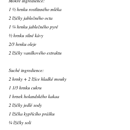
Mokré ingredience:
1 ½ hrnku rostlinného mléka
2 lžičky jablečného octa
1 ¼ hrnku jablečného pyré
½ hrnku silné kávy
2/3 hrnku oleje
2 lžičky vanilkového extraktu
Suché ingredience:
2 hrnky + 2 lžíce hladké mouky
1 1/3 hrnku cukru
1 hrnek holandského kakaa
2 lžičky jedlé sody
1 lžička kypřícího prášku
¼ lžičky soli