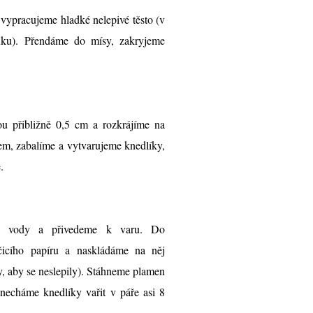
 vypracujeme hladké nelepivé těsto (v
uku). Přendáme do mísy, zakryjeme
ou přibližně 0,5 cm a rozkrájíme na
em, zabalíme a vytvarujeme knedlíky,
.
rů vody a přivedeme k varu. Do
icího papíru a naskládáme na něj
, aby se neslepily). Stáhneme plamen
 necháme knedlíky vařit v páře asi 8