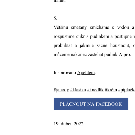
5.
Většinu smetany smícháme s vodou a
rozpustíme cukr s pudinkem a postupně 
probublat a jakmile začne houstnout,
můžeme nakonec zašlehat pudink Alpro.
Inspirováno
Apetitem
.
#jahody
#klasika
#knedlík
#krém
#piplačk
19. duben 2022