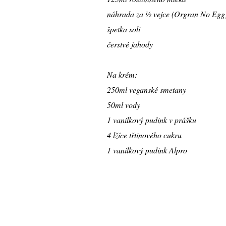
náhrada za ½ vejce (Orgran No Egg
špetka soli
čerstvé jahody
Na krém:
250ml veganské smetany
50ml vody
1 vanilkový pudink v prášku
4 lžíce třtinového cukru
1 vanilkový pudink Alpro