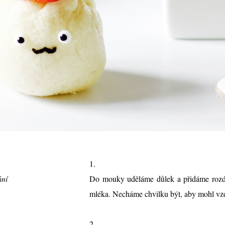
1.
ání
Do mouky uděláme důlek a přidáme rozd
mléka. Necháme chvilku být, aby mohl vze
2.