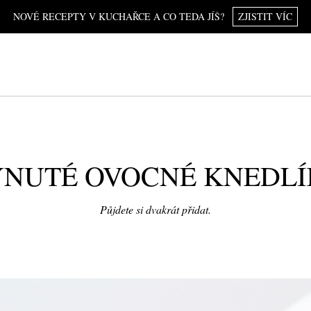
NOVÉ RECEPTY V KUCHAŘCE A CO TEDA JÍŠ?
ZJISTIT VÍC
NUTÉ OVOCNÉ KNEDL
Půjdete si dvakrát přidat.