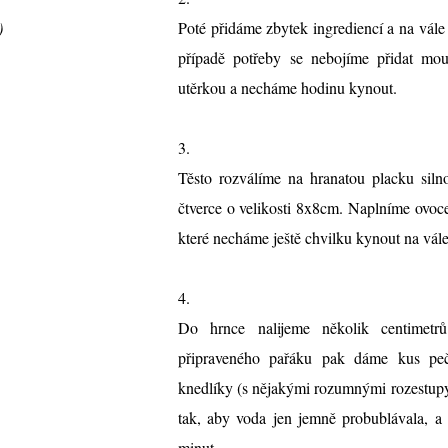
)
Poté přidáme zbytek ingrediencí a na vále
případě potřeby se nebojíme přidat mo
utěrkou a necháme hodinu kynout.
3.
Těsto rozválíme na hranatou placku siln
čtverce o velikosti 8x8cm. Naplníme ovoc
které necháme ještě chvilku kynout na vále
4.
Do hrnce nalijeme několik centimet
připraveného pařáku pak dáme kus peč
knedlíky (s nějakými rozumnými rozestupy
tak, aby voda jen jemně probublávala, a
minut.