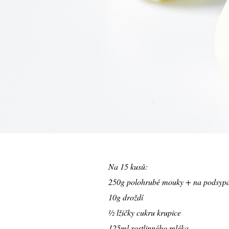
Na 15 kusů:
250g polohrubé mouky + na podsyp
10g droždí
½ lžičky cukru krupice
125ml rostlinného mléka