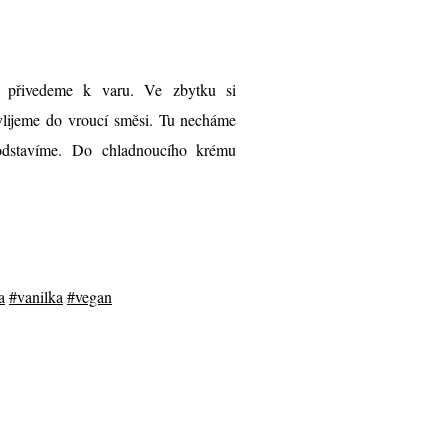
 přivedeme k varu. Ve zbytku si
vlijeme do vroucí směsi. Tu necháme
 odstavíme. Do chladnoucího krému
a
#vanilka
#vegan