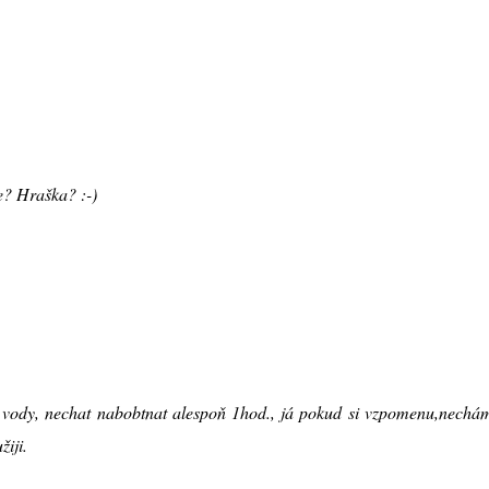
e? Hraška? :-)
vody, nechat nabobtnat alespoň 1hod., já pokud si vzpomenu,nechám
iji.