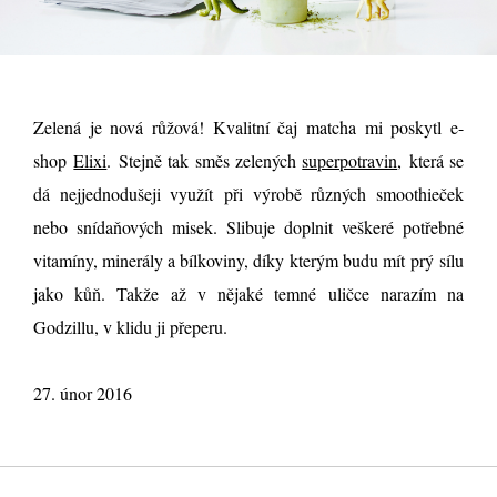
Zelená je nová růžová! Kvalitní čaj matcha mi poskytl e-
shop
Elixi
. Stejně tak směs zelených
superpotravin
, která se
dá nejjednodušeji využít při výrobě různých smoothieček
nebo snídaňových misek. Slibuje doplnit veškeré potřebné
vitamíny, minerály a bílkoviny, díky kterým budu mít prý sílu
jako kůň. Takže až v nějaké temné uličce narazím na
Godzillu, v klidu ji přeperu.
27. únor 2016