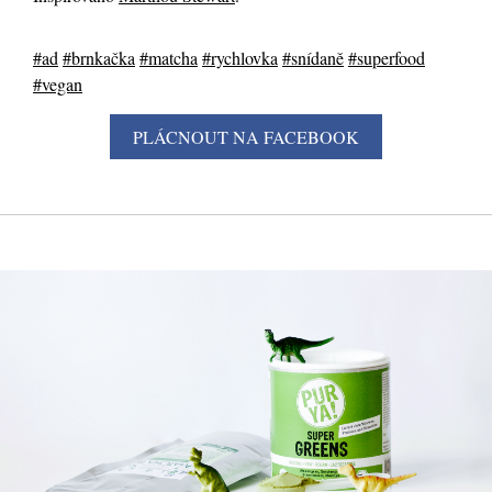
#ad
#brnkačka
#matcha
#rychlovka
#snídaně
#superfood
#vegan