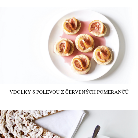
VDOLKY S POLEVOU Z ČERVENÝCH POMERANČŮ