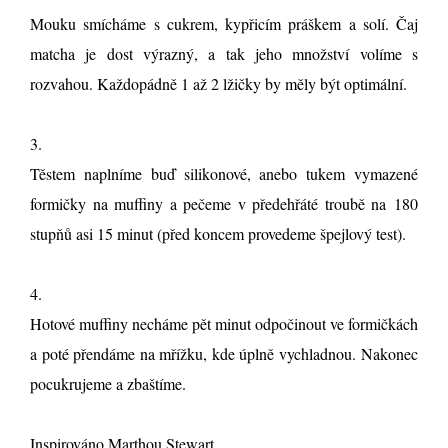
Mouku smícháme s cukrem, kypřicím práškem a solí. Čaj
matcha je dost výrazný, a tak jeho množství volíme s
rozvahou. Každopádně 1 až 2 lžičky by měly být optimální.
3.
Těstem naplníme buď silikonové, anebo tukem vymazené
formičky na muffiny a pečeme v předehřáté troubě na 180
stupňů asi 15 minut (před koncem provedeme špejlový test).
4.
Hotové muffiny necháme pět minut odpočinout ve formičkách
a poté přendáme na mřížku, kde úplně vychladnou. Nakonec
pocukrujeme a zbaštíme.
Inspirováno
Marthou Stewart
.