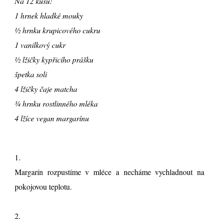
Na 12 kusů:
1 hrnek hladké mouky
½ hrnku krupicového cukru
1 vanilkový cukr
½ lžičky kypřicího prášku
špetka soli
4 lžičky čaje matcha
¾ hrnku rostlinného mléka
4 lžíce vegan margarínu
1.
Margarín rozpustíme v mléce a necháme vychladnout na
pokojovou teplotu.
2.