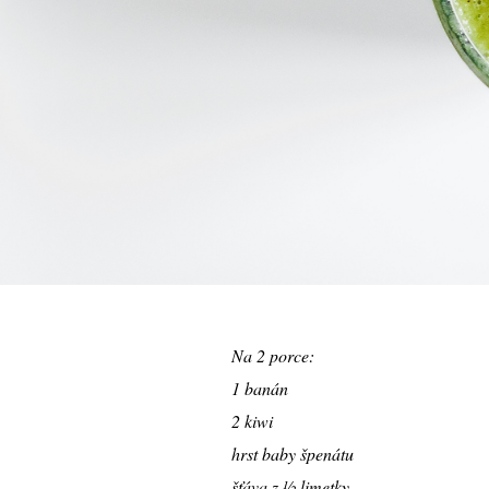
Na 2 porce:
1 banán
2 kiwi
hrst baby špenátu
šťáva z ½ limetky