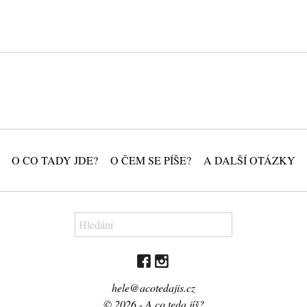
O CO TADY JDE?
O ČEM SE PÍŠE?
A DALŠÍ OTÁZKY
hele@acotedajis.cz
© 2026 - A co teda jíš?