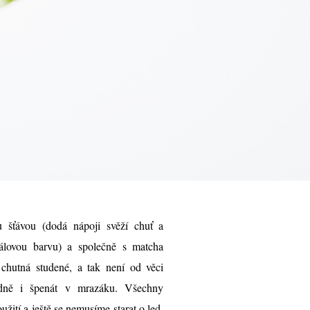
 šťávou (dodá nápoji svěží chuť a
álovou barvu) a společně s matcha
chutná studené, a tak není od věci
idně i špenát v mrazáku. Všechny
žití a ještě se nemusíme starat o led,