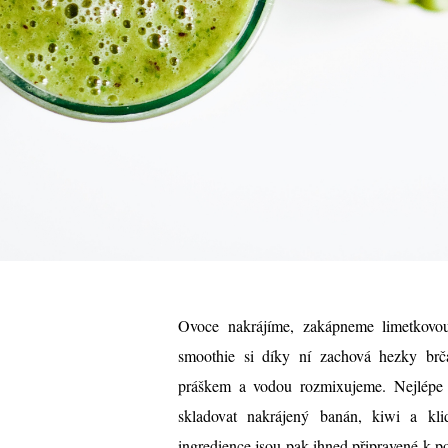
Ovoce nakrájíme, zakápneme limetkovou
smoothie si díky ní zachová hezky brč
práškem a vodou rozmixujeme. Nejlépe 
skladovat nakrájený banán, kiwi a kl
ingredience jsou pak ihned připravené k pou