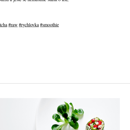
tcha
#raw
#rychlovka
#smoothie