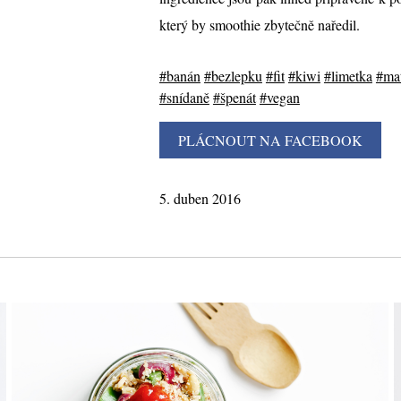
který by smoothie zbytečně naředil.
#banán
#bezlepku
#fit
#kiwi
#limetka
#ma
#snídaně
#špenát
#vegan
5. duben 2016