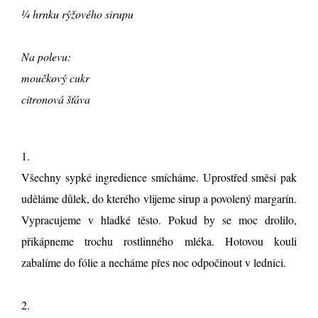
¼ hrnku rýžového sirupu
Na polevu:
moučkový cukr
citronová šťáva
1.
Všechny sypké ingredience smícháme. Uprostřed směsi pak
uděláme důlek, do kterého vlijeme sirup a povolený margarín.
Vypracujeme v hladké těsto. Pokud by se moc drolilo,
přikápneme trochu rostlinného mléka. Hotovou kouli
zabalíme do fólie a necháme přes noc odpočinout v lednici.
2.