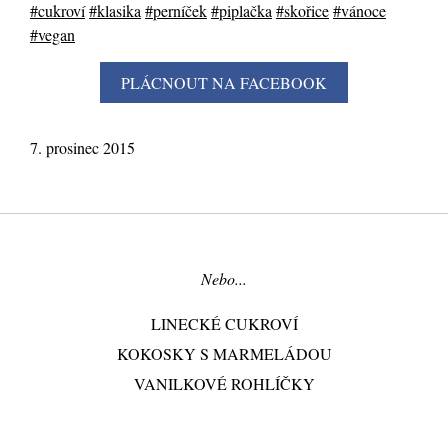
#cukroví
#klasika
#perníček
#piplačka
#skořice
#vánoce
#vegan
7. prosinec 2015
Nebo...
LINECKÉ CUKROVÍ
KOKOSKY S MARMELÁDOU
VANILKOVÉ ROHLÍČKY