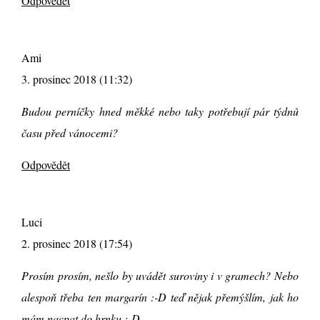
Odpovědět
Ami
3. prosinec 2018 (11:32)
Budou perníčky hned měkké nebo taky potřebují pár týdnů
času před vánocemi?
Odpovědět
Luci
2. prosinec 2018 (17:54)
Prosím prosím, nešlo by uvádět suroviny i v gramech? Nebo
alespoň třeba ten margarín :-D teď nějak přemýšlím, jak ho
mám nacpat do hrnku :-D