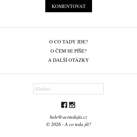
O CO TADY JDE?
O ČEM SE PÍŠE?
A DALŠÍ OTÁZKY
hele@acotedajis.cz
© 2026 - A co teda jíš?