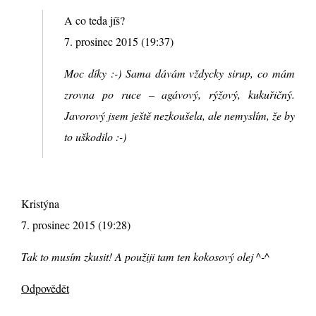
A co teda jíš?
7. prosinec 2015 (19:37)
Moc díky :-) Sama dávám vždycky sirup, co mám
zrovna po ruce – agávový, rýžový, kukuřičný.
Javorový jsem ještě nezkoušela, ale nemyslím, že by
to uškodilo :-)
Kristýna
7. prosinec 2015 (19:28)
Tak to musím zkusit! A použiji tam ten kokosový olej ^-^
Odpovědět