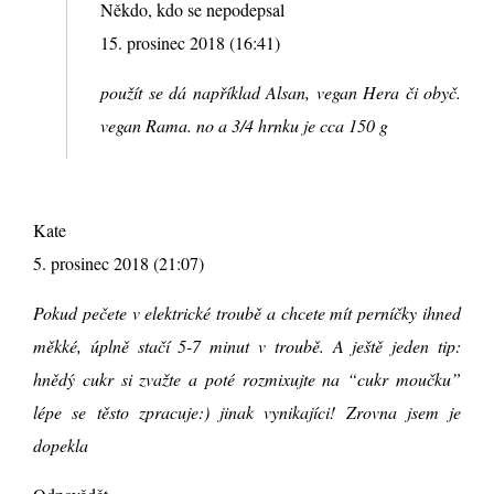
Někdo, kdo se nepodepsal
15. prosinec 2018 (16:41)
použít se dá například Alsan, vegan Hera či obyč.
vegan Rama. no a 3/4 hrnku je cca 150 g
Kate
5. prosinec 2018 (21:07)
Pokud pečete v elektrické troubě a chcete mít perníčky ihned
měkké, úplně stačí 5-7 minut v troubě. A ještě jeden tip:
hnědý cukr si zvažte a poté rozmixujte na “cukr moučku”
lépe se těsto zpracuje:) jinak vynikajíci! Zrovna jsem je
dopekla