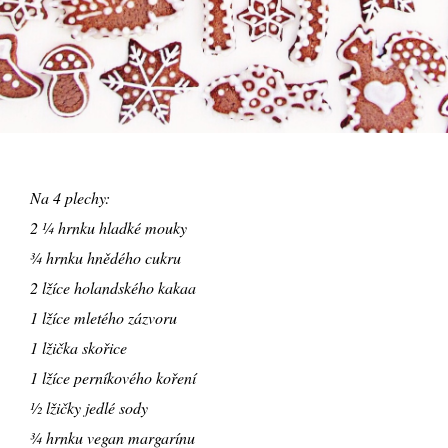
Na 4 plechy:
2 ¼ hrnku hladké mouky
¾ hrnku hnědého cukru
2 lžíce holandského kakaa
1 lžíce mletého zázvoru
1 lžička skořice
1 lžíce perníkového koření
½ lžičky jedlé sody
¾ hrnku vegan margarínu