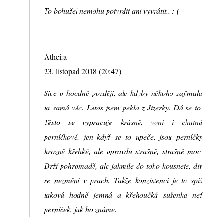
To bohužel nemohu potvrdit ani vyvrátit.. :-(
Atheira
23. listopad 2018 (20:47)
Sice o hoodně později, ale kdyby někoho zajímala
ta samá věc. Letos jsem pekla z Jizerky. Dá se to.
Těsto se vypracuje krásně, voní i chutná
perníčkově, jen když se to upeče, jsou perníčky
hrozně křehké, ale opravdu strašně, strašně moc.
Drží pohromadě, ale jakmile do toho kousnete, div
se nezmění v prach. Takže konzistencí je to spíš
taková hodně jemná a křehoučká sušenka než
perníček, jak ho známe.