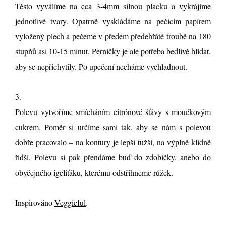
Těsto vyválíme na cca 3-4mm silnou placku a vykrájíme
jednotlivé tvary. Opatrně vyskládáme na pečicím papírem
vyložený plech a pečeme v předem předehřáté troubě na 180
stupňů asi 10-15 minut. Perníčky je ale potřeba bedlivě hlídat,
aby se nepřichytily. Po upečení necháme vychladnout.
3.
Polevu vytvoříme smícháním citrónové šťávy s moučkovým
cukrem. Poměr si určíme sami tak, aby se nám s polevou
dobře pracovalo – na kontury je lepší tužší, na výplně klidně
řidší. Polevu si pak přendáme buď do zdobičky, anebo do
obyčejného igeliťáku, kterému odstřihneme růžek.
Inspirováno
Veggieful
.