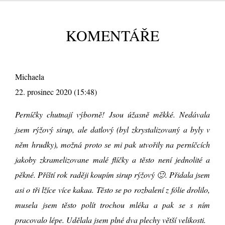
KOMENTÁŘE
Michaela
22. prosinec 2020 (15:48)
Perníčky chutnají výborně! Jsou úžasně měkké. Nedávala
jsem rýžový sirup, ale datlový (byl zkrystalizovaný a byly v
něm hrudky), možná proto se mi pak utvořily na perníčcích
jakoby zkramelizovane malé flíčky a těsto není jednolité a
pěkné. Příští rok raději koupím sirup rýžový 🙂. Přidala jsem
asi o tři lžíce více kakaa. Těsto se po rozbalení z fólie drolilo,
musela jsem těsto polít trochou mléka a pak se s ním
pracovalo lépe. Udělala jsem plné dva plechy větší velikosti.