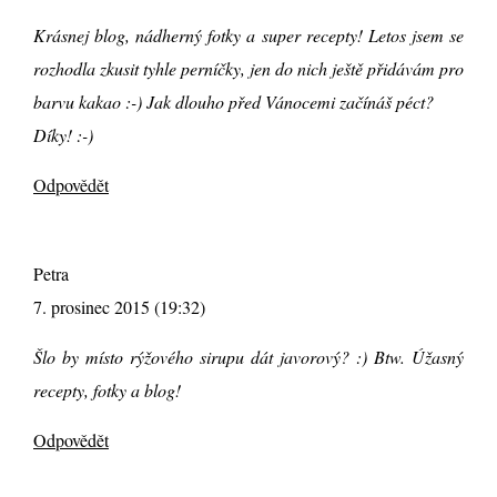
Krásnej blog, nádherný fotky a super recepty! Letos jsem se
rozhodla zkusit tyhle perníčky, jen do nich ještě přidávám pro
barvu kakao :-) Jak dlouho před Vánocemi začínáš péct?
Díky! :-)
Odpovědět
Petra
7. prosinec 2015 (19:32)
Šlo by místo rýžového sirupu dát javorový? :) Btw. Úžasný
recepty, fotky a blog!
Odpovědět