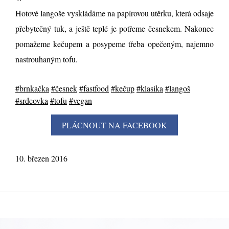
Hotové langoše vyskládáme na papírovou utěrku, která odsaje
přebytečný tuk, a ještě teplé je potřeme česnekem. Nakonec
pomažeme kečupem a posypeme třeba opečeným, najemno
nastrouhaným tofu.
#brnkačka
#česnek
#fastfood
#kečup
#klasika
#langoš
#srdcovka
#tofu
#vegan
10. březen 2016