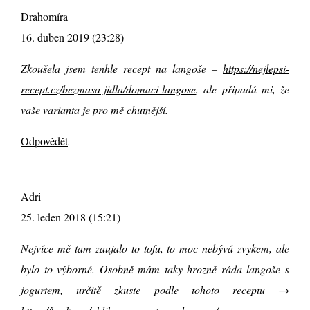
Drahomíra
16. duben 2019 (23:28)
Zkoušela jsem tenhle recept na langoše –
https://nejlepsi-
recept.cz/bezmasa-jidla/domaci-langose
, ale připadá mi, že
vaše varianta je pro mě chutnější.
Odpovědět
Adri
25. leden 2018 (15:21)
Nejvíce mě tam zaujalo to tofu, to moc nebývá zvykem, ale
bylo to výborné. Osobně mám taky hrozně ráda langoše s
jogurtem, určitě zkuste podle tohoto receptu →