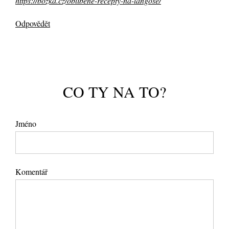
https://bozka.cz/oblibene-recepty-na-langose/
Odpovědět
CO TY NA TO?
Jméno
Komentář