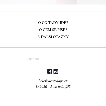
O CO TADY JDE?
O ČEM SE PÍŠE?
A DALŠÍ OTÁZKY
hele@acotedajis.cz
© 2026 - A co teda jíš?