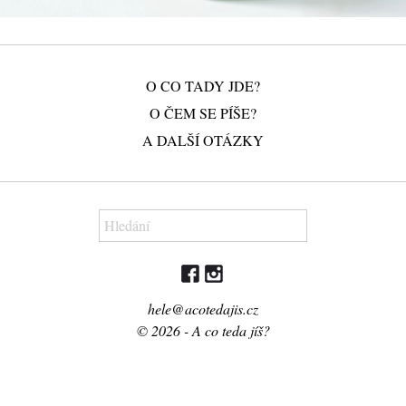
O CO TADY JDE?
O ČEM SE PÍŠE?
A DALŠÍ OTÁZKY
hele@acotedajis.cz
© 2026 - A co teda jíš?