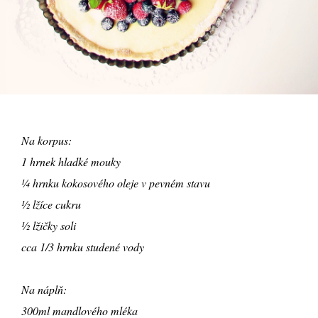
Na korpus:
1 hrnek hladké mouky
¼ hrnku kokosového oleje v pevném stavu
½ lžíce cukru
½ lžičky soli
cca 1/3 hrnku studené vody
Na náplň:
300ml mandlového mléka