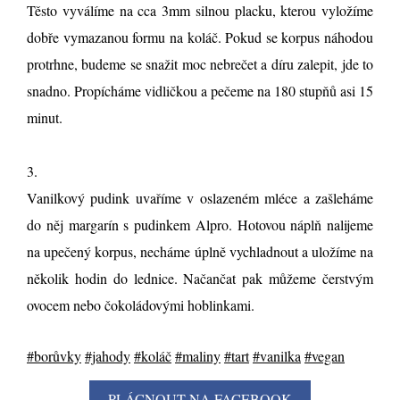
Těsto vyválíme na cca 3mm silnou placku, kterou vyložíme
dobře vymazanou formu na koláč. Pokud se korpus náhodou
protrhne, budeme se snažit moc nebrečet a díru zalepit, jde to
snadno. Propícháme vidličkou a pečeme na 180 stupňů asi 15
minut.
3.
Vanilkový pudink uvaříme v oslazeném mléce a zašleháme
do něj margarín s pudinkem Alpro. Hotovou náplň nalijeme
na upečený korpus, necháme úplně vychladnout a uložíme na
několik hodin do lednice. Načančat pak můžeme čerstvým
ovocem nebo čokoládovými hoblinkami.
#borůvky
#jahody
#koláč
#maliny
#tart
#vanilka
#vegan