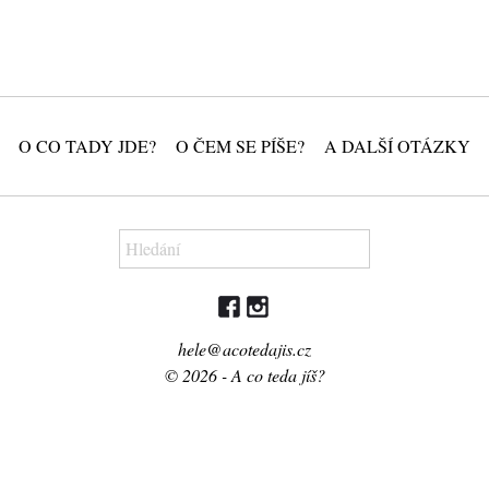
O CO TADY JDE?
O ČEM SE PÍŠE?
A DALŠÍ OTÁZKY
hele@acotedajis.cz
© 2026 - A co teda jíš?