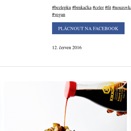
#bezlepku
#brnkačka
#celer
#fit
#nouzovk
#vegan
12. červen 2016