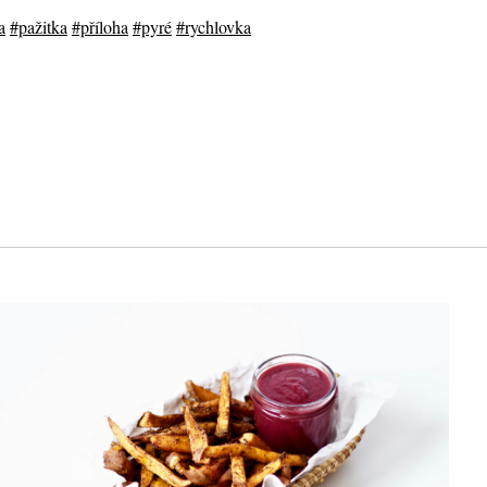
a
#pažitka
#příloha
#pyré
#rychlovka