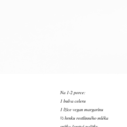
Na 1-2 porce:
1 bulva celeru
1 lžíce vegan margarínu
½ hrnku rostlinného mléka
snítka čerstvé pažitky