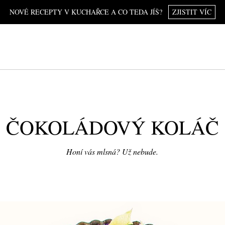
NOVÉ RECEPTY V KUCHAŘCE A CO TEDA JÍŠ?
ZJISTIT VÍC
ČOKOLÁDOVÝ KOLÁČ
Honí vás mlsná? Už nebude.