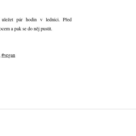
uležet pár hodin v lednici. Před
cem a pak se do něj pustit.
a
#vegan