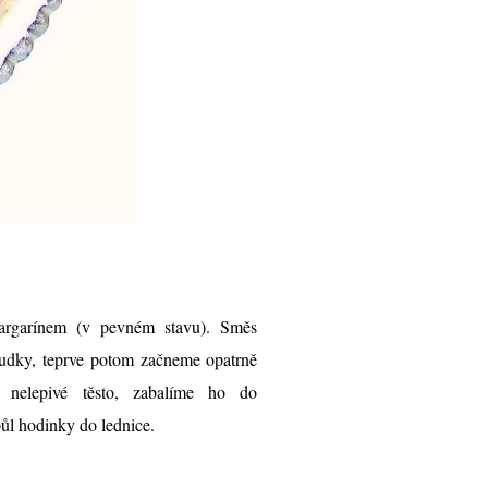
rgarínem (v pevném stavu). Směs
rudky, teprve potom začneme opatrně
 nelepivé těsto, zabalíme ho do
půl hodinky do lednice.