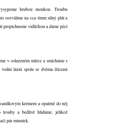
ysypeme hrubou moukou. Troubu
to rozválíme na cca 4mm silný plát a
át propíchneme vidličkou a dáme péct
říme v oslazeném mléce a smícháme s
vodní lázni spolu se dvěma lžícemi
vanilkovým krémem a opatrně do něj
trouby a bedlivě hlídáme, jelikož
tačí pár minutek.