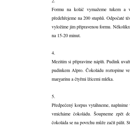
2.
Formu na koláč vymažeme tukem a v
předehřejeme na 200 stupňů. Odpočaté těs
vyložíme jím připravenou formu. Několikr
na 15-20 minut.
4.
Mezitím si připravíme náplň. Pudink uva
pudinkem Alpro. Čokoládu roztopíme ve 
margarínu a čtyřmi lžícemi mléka.
5.
Předpečený korpus vytáhneme, naplníme 
vmícháme čokoládu. Šoupneme zpět do 
čokoláda se na povrchu může začít pálit. S