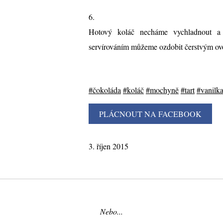
6.
Hotový koláč necháme vychladnout a 
servírováním můžeme ozdobit čerstvým ovo
#čokoláda
#koláč
#mochyně
#tart
#vanilk
3. říjen 2015
Nebo...