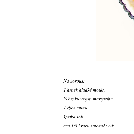
Na korpus:
1 hrnek hladké mouky
¼ hrnku vegan margarínu
1 lžíce cukru
špetka soli
cca 1/3 hrnku studené vody