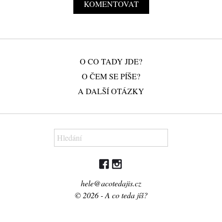
O CO TADY JDE?
O ČEM SE PÍŠE?
A DALŠÍ OTÁZKY
hele@acotedajis.cz
© 2026 - A co teda jíš?