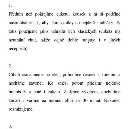
1.
Předtím než pokrájíme cuketu, kousek z ní si podélně
nastrouháme tak, aby nám vznikly co nejdelší nudličky. Ty
totiž použijeme jako náhradu těch klasických (cuketa má
neutrální chuť, takže stejně dobře funguje i v jiných
receptech).
2.
Cibuli osmahneme na oleji, přihodíme česnek s kořením a
necháme zavonět. Ke směsi potom přidáme nejdříve
brambory a poté i cuketu. Zalijeme vývarem, dochutíme
tamari a vaříme na mírném ohni asi 30 minut. Nakonec
rozmixujeme.
3.