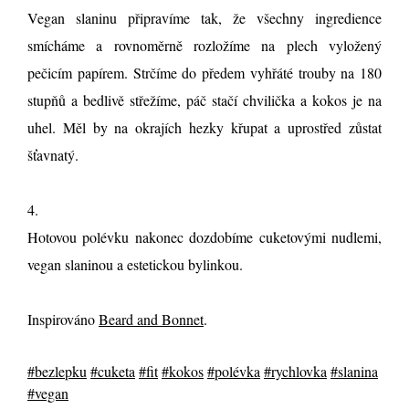
Vegan slaninu připravíme tak, že všechny ingredience
smícháme a rovnoměrně rozložíme na plech vyložený
pečicím papírem. Strčíme do předem vyhřáté trouby na 180
stupňů a bedlivě střežíme, páč stačí chvilička a kokos je na
uhel. Měl by na okrajích hezky křupat a uprostřed zůstat
šťavnatý.
4.
Hotovou polévku nakonec dozdobíme cuketovými nudlemi,
vegan slaninou a estetickou bylinkou.
Inspirováno
Beard and Bonnet
.
#bezlepku
#cuketa
#fit
#kokos
#polévka
#rychlovka
#slanina
#vegan