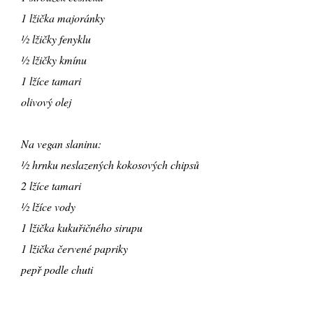
1 lžička majoránky
½ lžičky fenyklu
½ lžičky kmínu
1 lžíce tamari
olivový olej
Na vegan slaninu:
½ hrnku neslazených kokosových chipsů
2 lžíce tamari
½ lžíce vody
1 lžička kukuřičného sirupu
1 lžička červené papriky
pepř podle chuti