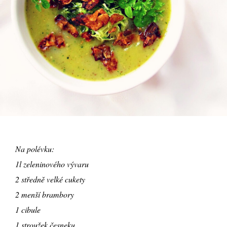
Na polévku:
1l zeleninového vývaru
2 středně velké cukety
2 menší brambory
1 cibule
1 stroužek česneku