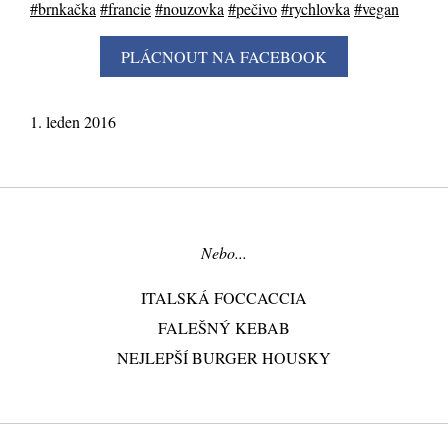
#brnkačka
#francie
#nouzovka
#pečivo
#rychlovka
#vegan
1. leden 2016
Nebo...
ITALSKÁ FOCCACCIA
FALEŠNÝ KEBAB
NEJLEPŠÍ BURGER HOUSKY