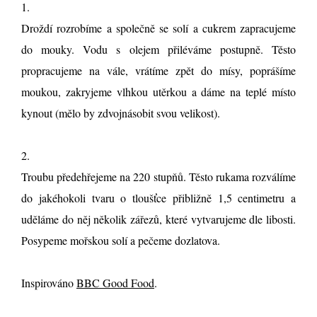
1.
Droždí rozrobíme a společně se solí a cukrem zapracujeme
do mouky. Vodu s olejem přiléváme postupně. Těsto
propracujeme na vále, vrátíme zpět do mísy, poprášíme
moukou, zakryjeme vlhkou utěrkou a dáme na teplé místo
kynout (mělo by zdvojnásobit svou velikost).
2.
Troubu předehřejeme na 220 stupňů. Těsto rukama rozválíme
do jakéhokoli tvaru o tloušťce přibližně 1,5 centimetru a
uděláme do něj několik zářezů, které vytvarujeme dle libosti.
Posypeme mořskou solí a pečeme dozlatova.
Inspirováno
BBC Good Food
.