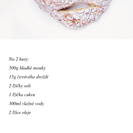
Na 2 kusy:
500g hladké mouky
15g čerstvého droždí
2 lžičky soli
1 lžička cukru
300ml vlažné vody
2 lžíce oleje