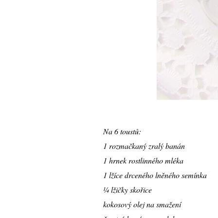
Na 6 toustů:
1 rozmačkaný zralý banán
1 hrnek rostlinného mléka
1 lžíce drceného lněného semínka
¼ lžičky skořice
kokosový olej na smažení