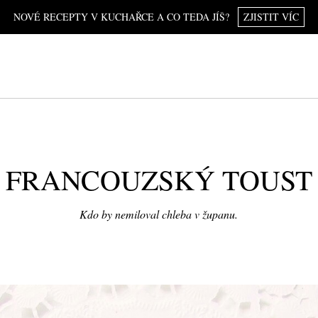
NOVÉ RECEPTY V KUCHAŘCE A CO TEDA JÍŠ?
ZJISTIT VÍC
FRANCOUZSKÝ TOUST
Kdo by nemiloval chleba v županu.