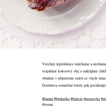
Všechny ingredience smícháme a necháme 
rozpálíme kokosový olej a nakrájíme chle
obalíme v připravené směsi ze všech stran
Dozlatova osmažené tousty pak pocukruj
#banán
#brnkačka
#francie
#nouzovka
#pe
#vegan