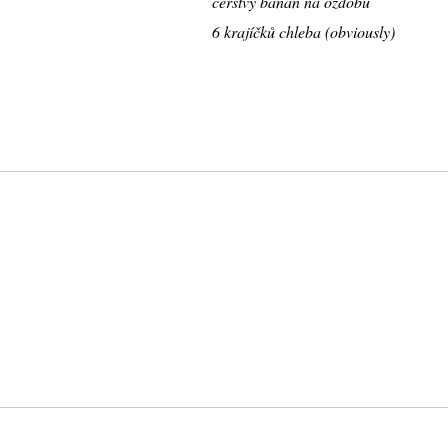
čerstvý banán na ozdobu
6 krajíčků chleba (obviously)