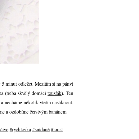
5 minut odležet. Mezitím si na pánvi
ba (třeba skvělý domácí
tousťák
). Ten
 a necháme několik vteřin nasáknout.
eme a ozdobíme čerstvým banánem.
čivo
#rychlovka
#snídaně
#toust