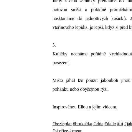
Jáhly s chia semínky přendáme do hlub
hotovou směsí a pořádně promícháme
naskládáme do jednotlivých košíčků. J
vteřinového lepidla, je lepší, když si před
3.
Kuličky necháme pořádně vychladnou
posezení.
Místo jáhel lze použít jakoukoli jinou
pohanku nebo obyčejnou rýži.
Inspirovánou
Ellou
a jejím
videem
.
#bezlepku
#brnkačka
#chia
#datle
#fit
#jáh
#skořice
#vegan