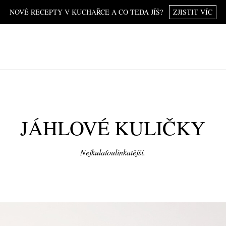
NOVÉ RECEPTY V KUCHAŘCE A CO TEDA JÍŠ?
ZJISTIT VÍC
JÁHLOVÉ KULIČKY
Nejkulaťoulinkatější.