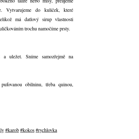
okého talíře nebo mísy, přelijeme
. Vytvarujeme do kuliček, které
elikož má datlový sirup vlastnosti
 kuličkováním trochu namočíme prsty.
t a uležet. Sníme samozřejmě na
 pufovanou obilninu, třeba quinou,
ly
#karob
#kokos
#rychlovka