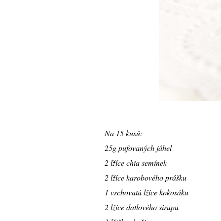
Na 15 kusů:
25g pufovaných jáhel
2 lžíce chia semínek
2 lžíce karobového prášku
1 vrchovatá lžíce kokosáku
2 lžíce datlového sirupu