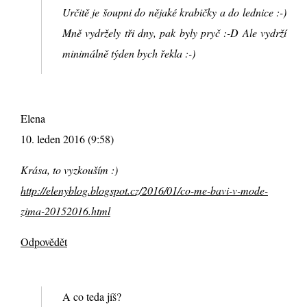
Určitě je šoupni do nějaké krabičky a do lednice :-)
Mně vydržely tři dny, pak byly pryč :-D Ale vydrží
minimálně týden bych řekla :-)
Elena
10. leden 2016 (9:58)
Krása, to vyzkouším :)
http://elenyblog.blogspot.cz/2016/01/co-me-bavi-v-mode-
zima-20152016.html
Odpovědět
A co teda jíš?