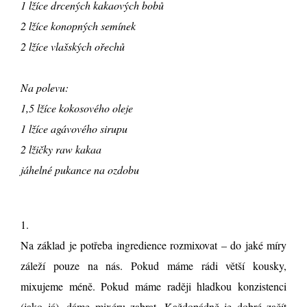
1 lžíce drcených kakaových bobů
2 lžíce konopných semínek
2 lžíce vlašských ořechů
Na polevu:
1,5 lžíce kokosového oleje
1 lžíce agávového sirupu
2 lžičky raw kakaa
jáhelné pukance na ozdobu
1.
Na základ je potřeba ingredience rozmixovat – do jaké míry
záleží pouze na nás. Pokud máme rádi větší kousky,
mixujeme méně. Pokud máme raději hladkou konzistenci
(jako já), dáme mixéru zabrat. Každopádně je dobré začít