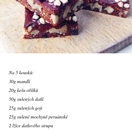
Na 5 kousků:
30g mandlí
20g kešu oříšků
50g sušených datlí
25g sušených goji
25g sušené mochyně peruánské
2 lžíce datlového sirupu