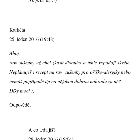
Karkéta
25. leden 2016 (19:48)
Ahoj,
raw sušenky už chci zkusit dloouho a tyhle vypadají skvěle.
Neplánuješ i recept na raw sušenky pro oříško-alergiky nebo
nemáš popřípadě tip na nějakou dobrou náhradu za ně?
Díky moc! :)
Odpovědět
A co teda jíš?
29. leden 2016 (19:04)