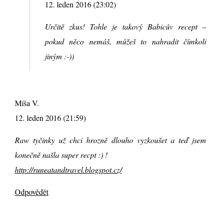
12. leden 2016 (23:02)
Určitě zkus! Tohle je takový Babicův recept –
pokud něco nemáš, můžeš to nahradit čímkoli
jiným :-))
Míša V.
12. leden 2016 (21:59)
Raw tyčinky už chci hrozně dlouho vyzkoušet a teď jsem
konečně našla super recpt :) !
http://runeatandtravel.blogspot.cz/
Odpovědět