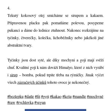
4.
Tekutý kokosový olej smícháme se sirupem a kakaem.
Připravenou placku pak pomatláme polevou, posypeme
pukanci a dáme do lednice ztuhnout. Nakonec rozkrájíme na
tyčinky, čtverečky, kolečka, lichoběžníky nebo jakékoli jiné
abstraktní tvary.
Tyčinky jsou dost syté, ale díky mochyni a goji mají svěží
chuť. Kvalitní goji k nám dováží Himalyo, které z nich vyrábí
i
sirup
– bomba, pokud trpíte třeba na rýmičky. Jinak výčet
všech
zázračných účinků
tohoto ovoce je nekonečný.
#bezlepku
#datle
#fit
#goji
#kakao
#kešu
#mandle
#mochyně
#raw
#rychlovka
#vegan