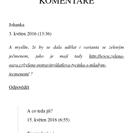
KOMENTÁŘE
Johanka
3. květen 2016 (13:36)
A myslíte, že by se dala udělat i varianta se zeleným
ječmenem, jako je mají tady
http://www.zelena-
oaza.cz/zelene-potraviny/datlova-tycinka-s-mladym-
jecmenem/
?
Odpovědět
A co teda jíš?
15. květen 2016 (6:55)
No proč né :-)