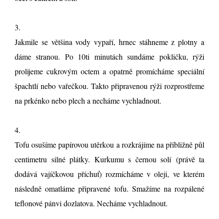
3.
Jakmile se většina vody vypaří, hrnec stáhneme z plotny a
dáme stranou. Po 10ti minutách sundáme pokličku, rýži
prolijeme cukrovým octem a opatrně promícháme speciální
špachtlí nebo vařečkou. Takto připravenou rýži rozprostřeme
na prkénko nebo plech a necháme vychladnout.
4.
Tofu osušíme papírovou utěrkou a rozkrájíme na přibližně půl
centimetru silné plátky. Kurkumu s černou solí
(právě ta
dodává vajíčkovou příchuť)
rozmícháme v oleji, ve kterém
následně omatláme připravené tofu. Smažíme na rozpálené
teflonové pánvi dozlatova. Necháme vychladnout.