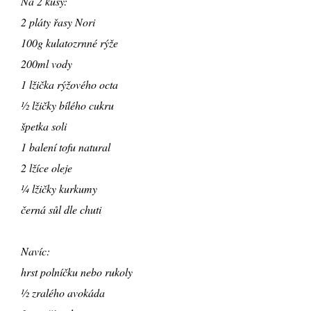
Na 2 kusy:
2 pláty řasy Nori
100g kulatozrnné rýže
200ml vody
1 lžička rýžového octa
½ lžičky bílého cukru
špetka soli
1 balení tofu natural
2 lžíce oleje
¼ lžičky kurkumy
černá sůl dle chuti
Navíc:
hrst polníčku nebo rukoly
½ zralého avokáda