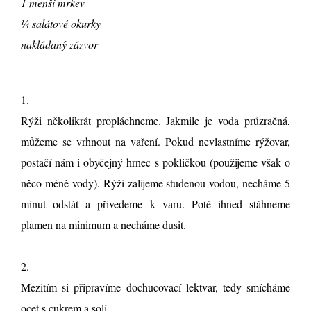
1 menší mrkev
¼ salátové okurky
nakládaný zázvor
1.
Rýži několikrát propláchneme. Jakmile je voda průzračná,
můžeme se vrhnout na vaření. Pokud nevlastníme rýžovar,
postačí nám i obyčejný hrnec s pokličkou (použijeme však o
něco méně vody). Rýži zalijeme studenou vodou, necháme 5
minut odstát a přivedeme k varu. Poté ihned stáhneme
plamen na minimum a necháme dusit.
2.
Mezitím si připravíme dochucovací lektvar, tedy smícháme
ocet s cukrem a solí.