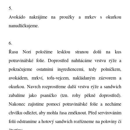
5.
Avokádo nakrájíme na proužky a mrkev s okurkou
nanudličkujeme.
6.
Řasu Nori položíme lesklou stranou dolů na kus
potravinářské folie. Doprostřed nahňácáme vrstvu rýže a
pokračujeme ostatními ingrediencemi, tedy polníčkem,
avokádem, mrkví, tofu-vejcem, nakládaným zázvorem a
okurkou. Navrch rozprostřeme další vrstvu rýže a sandwich
zabalíme jako psaníčko (tzn. rohy pěkně doprostřed).
Nakonec zajistíme pomocí potravinářské folie a necháme
chvilku odležet, aby mohla řasa změknout. Před servírováním
folii odstraníme a hotový sandwich rozřízneme na poloviny či
čtvrtiny.