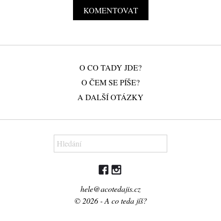
O CO TADY JDE?
O ČEM SE PÍŠE?
A DALŠÍ OTÁZKY
hele@acotedajis.cz
© 2026 - A co teda jíš?