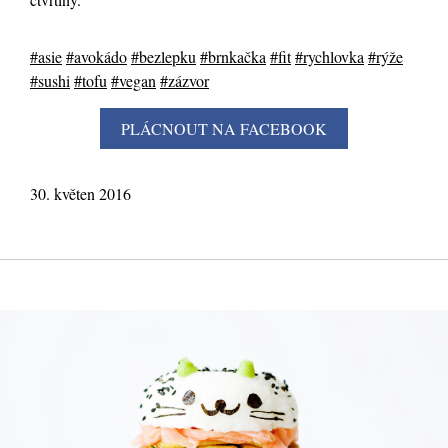
#asie
#avokádo
#bezlepku
#brnkačka
#fit
#rychlovka
#rýže
#sushi
#tofu
#vegan
#zázvor
30. květen 2016