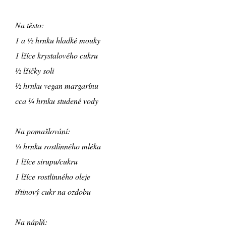
Na těsto:
1 a ½ hrnku hladké mouky
1 lžíce krystalového cukru
½ lžičky soli
½ hrnku vegan margarínu
cca ¼ hrnku studené vody
Na pomašlování:
¼ hrnku rostlinného mléka
1 lžíce sirupu/cukru
1 lžíce rostlinného oleje
třtinový cukr na ozdobu
Na náplň: