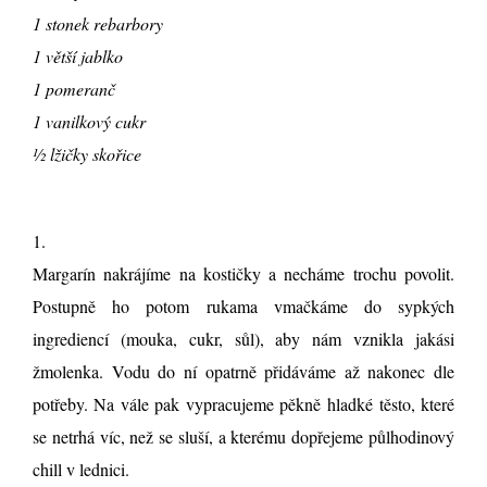
1 stonek rebarbory
1 větší jablko
1 pomeranč
1 vanilkový cukr
½ lžičky skořice
1.
Margarín nakrájíme na kostičky a necháme trochu povolit.
Postupně ho potom rukama vmačkáme do sypkých
ingrediencí (mouka, cukr, sůl), aby nám vznikla jakási
žmolenka. Vodu do ní opatrně přidáváme až nakonec dle
potřeby. Na vále pak vypracujeme pěkně hladké těsto, které
se netrhá víc, než se sluší, a kterému dopřejeme půlhodinový
chill v lednici.