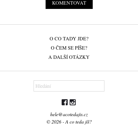
O CO TADY JDE?
O ČEM SE PÍŠE?
A DALŠÍ OTÁZKY
hele@acotedajis.cz
© 2026 - A co teda jíš?