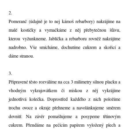
2.
Pomeranč (údajně je to nej kámoš rebarbory) nakrájíme na
malé kostičky a vymačkáme z něj přebytečnou šťávu,
kterou vyžunkneme. Jablíčka a rebarboru rovněž nakrájíme
nadrobno. Vše smícháme, dochutíme cukrem a skořicí a
dáme stranou.
3.
Připravené těsto rozválíme na cca 3 milimetry silnou placku a
vhodným vykrajovátkem či miskou z něj vykrájíme
jednotlivá kolečka. Doprostřed každého z nich položíme
trochu ovoce a okraje přehneme a navolánkujeme směrem
dovnitř. Na závěr pomašlujeme a posypeme třtinovým
cukrem. Přendáme na pečicím papírem vyložený plech a