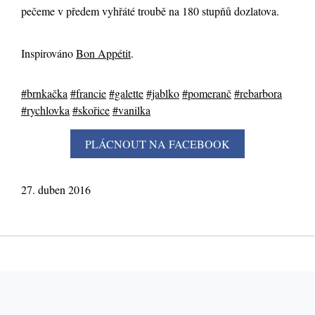
pečeme v předem vyhřáté troubě na 180 stupňů dozlatova.
Inspirováno
Bon Appétit
.
#brnkačka
#francie
#galette
#jablko
#pomeranč
#rebarbora
#rychlovka
#skořice
#vanilka
27. duben 2016