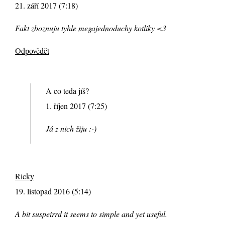
21. září 2017 (7:18)
Fakt zboznuju tyhle megajednoduchy kotliky <3
Odpovědět
A co teda jíš?
1. říjen 2017 (7:25)
Já z nich žiju :-)
Ricky
19. listopad 2016 (5:14)
A bit suspeirrd it seems to simple and yet useful.