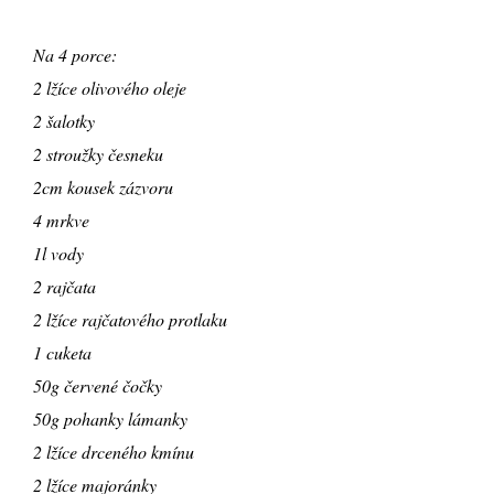
Na 4 porce:
2 lžíce olivového oleje
2 šalotky
2 stroužky česneku
2cm kousek zázvoru
4 mrkve
1l vody
2 rajčata
2 lžíce rajčatového protlaku
1 cuketa
50g červené čočky
50g pohanky lámanky
2 lžíce drceného kmínu
2 lžíce majoránky