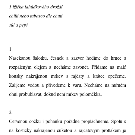
1 lžička lahůdkového droždí
chilli nebo tabasco dle chuti
sůl a pepř
1.
Nasekanou šalotku, česnek a zázvor hodíme do hrnce s
rozpáleným olejem a necháme zavonět. Přidáme na malé
kousky nakrájenou mrkev s rajčaty a krátce opečeme.
Zalijeme vodou a přivedeme k varu. Necháme na mírném
ohni probublávat, dokud není mrkev poloměkká.
2.
Červenou čočku i pohanku pořádně propláchneme. Spolu s
na kostičky nakrájenou cuketou a rajčatovým protlakem je