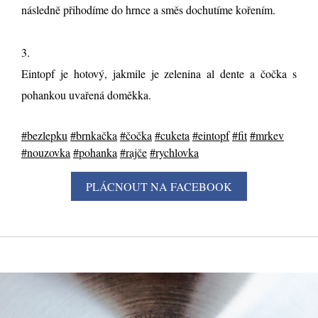
následně přihodíme do hrnce a směs dochutíme kořením.
3.
Eintopf je hotový, jakmile je zelenina al dente a čočka s
pohankou uvařená doměkka.
#bezlepku
#brnkačka
#čočka
#cuketa
#eintopf
#fit
#mrkev
#nouzovka
#pohanka
#rajče
#rychlovka