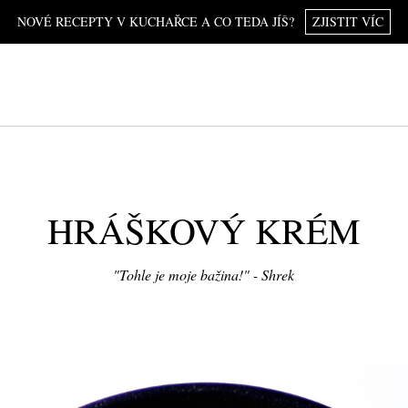
NOVÉ RECEPTY V KUCHAŘCE A CO TEDA JÍŠ?
ZJISTIT VÍC
HRÁŠKOVÝ KRÉM
"Tohle je moje bažina!" - Shrek