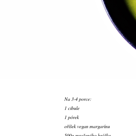
Na 3-4 porce:
1 cibule
1 pórek
oříšek vegan margarínu
500g mraženého hrášku