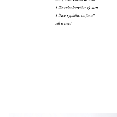
1 litr zeleninového vývaru
1 lžíce sypkého bujónu*
sůl a pepř