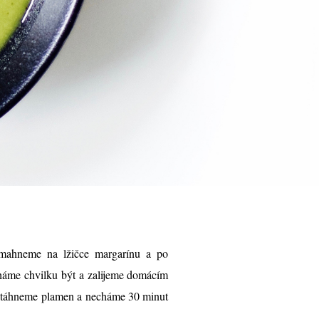
smahneme na lžičce margarínu a po
háme chvilku být a zalijeme domácím
, stáhneme plamen a necháme 30 minut