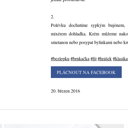
2.
Polévku dochutíme sypkým bujónem, 
mixérem dohladka. Krém můžeme nakonec
smetanou nebo posypat bylinkami nebo kru
#bezlepku
#brnkačka
#fit
#hrášek
#klasika
20. březen 2016