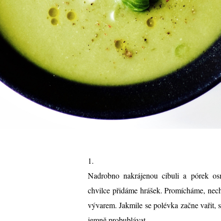
1.
Nadrobno nakrájenou cibuli a pórek o
chvilce přidáme hrášek. Promícháme, nec
vývarem. Jakmile se polévka začne vařit
jemně probublávat.