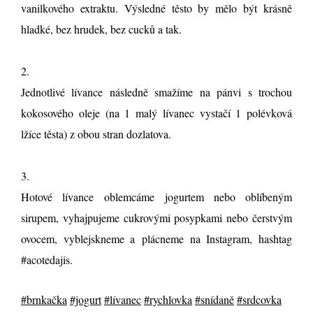
vanilkového extraktu. Výsledné těsto by mělo být krásně
hladké, bez hrudek, bez cucků a tak.
2.
Jednotlivé lívance následně smažíme na pánvi s trochou
kokosového oleje (na 1 malý lívanec vystačí 1 polévková
lžíce těsta) z obou stran dozlatova.
3.
Hotové lívance oblemcáme jogurtem nebo oblíbeným
sirupem, vyhajpujeme cukrovými posypkami nebo čerstvým
ovocem, vyblejskneme a plácneme na Instagram, hashtag
#acotedajis.
#brnkačka
#jogurt
#lívanec
#rychlovka
#snídaně
#srdcovka