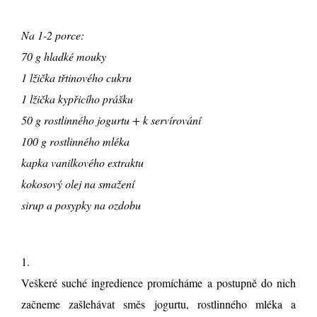
Na 1-2 porce:
70 g hladké mouky
1 lžička třtinového cukru
1 lžička kypřicího prášku
50 g rostlinného jogurtu + k servírování
100 g rostlinného mléka
kapka vanilkového extraktu
kokosový olej na smažení
sirup a posypky na ozdobu
1.
Veškeré suché ingredience promícháme a postupně do nich
začneme zašlehávat směs jogurtu, rostlinného mléka a