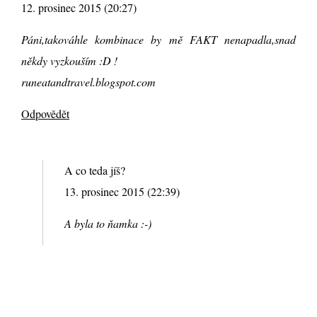
12. prosinec 2015 (20:27)
Páni,takováhle kombinace by mě FAKT nenapadla,snad
někdy vyzkouším :D !
runeatandtravel.blogspot.com
Odpovědět
A co teda jíš?
13. prosinec 2015 (22:39)
A byla to ňamka :-)