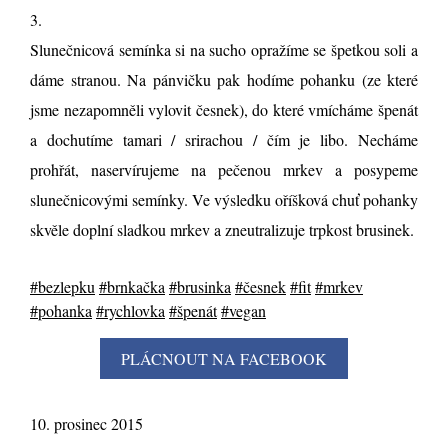
3.
Slunečnicová semínka si na sucho opražíme se špetkou soli a
dáme stranou. Na pánvičku pak hodíme pohanku (ze které
jsme nezapomněli vylovit česnek), do které vmícháme špenát
a dochutíme tamari / srirachou / čím je libo. Necháme
prohřát, naservírujeme na pečenou mrkev a posypeme
slunečnicovými semínky. Ve výsledku oříšková chuť pohanky
skvěle doplní sladkou mrkev a zneutralizuje trpkost brusinek.
#bezlepku
#brnkačka
#brusinka
#česnek
#fit
#mrkev
#pohanka
#rychlovka
#špenát
#vegan
10. prosinec 2015