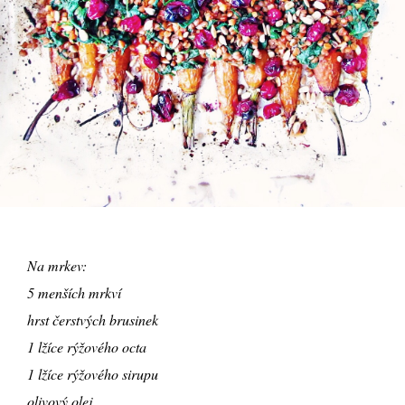
Na mrkev:
5 menších mrkví
hrst čerstvých brusinek
1 lžíce rýžového octa
1 lžíce rýžového sirupu
olivový olej