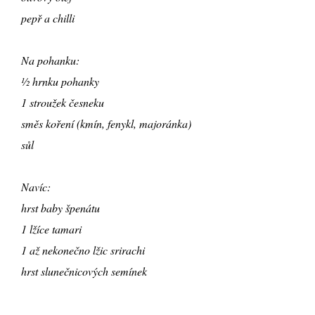
pepř a chilli
Na pohanku:
½ hrnku pohanky
1 stroužek česneku
směs koření (kmín, fenykl, majoránka)
sůl
Navíc:
hrst baby špenátu
1 lžíce tamari
1 až nekonečno lžic srirachi
hrst slunečnicových semínek