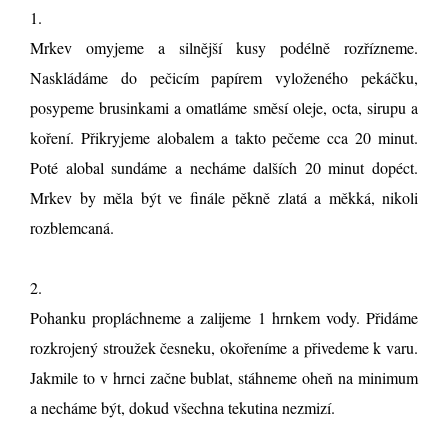
1.
Mrkev omyjeme a silnější kusy podélně rozřízneme.
Naskládáme do pečicím papírem vyloženého pekáčku,
posypeme brusinkami a omatláme směsí oleje, octa, sirupu a
koření. Přikryjeme alobalem a takto pečeme cca 20 minut.
Poté alobal sundáme a necháme dalších 20 minut dopéct.
Mrkev by měla být ve finále pěkně zlatá a měkká, nikoli
rozblemcaná.
2.
Pohanku propláchneme a zalijeme 1 hrnkem vody. Přidáme
rozkrojený stroužek česneku, okořeníme a přivedeme k varu.
Jakmile to v hrnci začne bublat, stáhneme oheň na minimum
a necháme být, dokud všechna tekutina nezmizí.