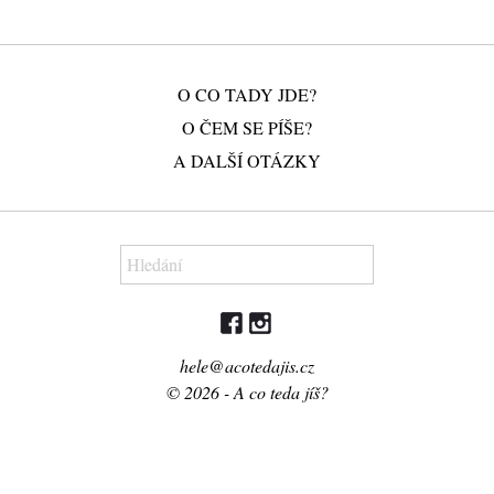
O CO TADY JDE?
O ČEM SE PÍŠE?
A DALŠÍ OTÁZKY
hele@acotedajis.cz
© 2026 - A co teda jíš?