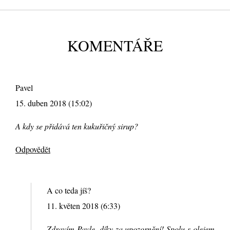
KOMENTÁŘE
Pavel
15. duben 2018 (15:02)
A kdy se přidává ten kukuřičný sirup?
Odpovědět
A co teda jíš?
11. květen 2018 (6:33)
Zdravím Pavle, díky za upozornění! Spolu s olejem