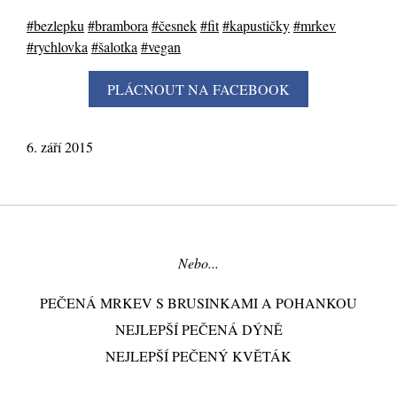
#bezlepku
#brambora
#česnek
#fit
#kapustičky
#mrkev
#rychlovka
#šalotka
#vegan
6. září 2015
Nebo...
PEČENÁ MRKEV S BRUSINKAMI A POHANKOU
NEJLEPŠÍ PEČENÁ DÝNĚ
NEJLEPŠÍ PEČENÝ KVĚTÁK