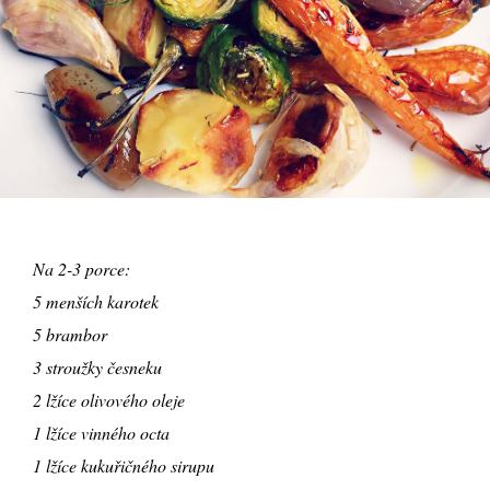
Na 2-3 porce:
5 menších karotek
5 brambor
3 stroužky česneku
2 lžíce olivového oleje
1 lžíce vinného octa
1 lžíce kukuřičného sirupu