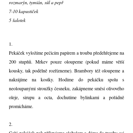
rozmarýn, tymián, sůl a pepř
7-10 kapustiček
5 šalotek
1.
Pekáček vyložíme pečicím papírem a troubu předehřejeme na
200 stupňů. Mrkev pouze oloupeme (pokud máme větší
kousky, tak podélně rozřízneme). Brambory též oloupeme a
nakrájíme na kostky. Hodíme do pekáčku spolu s
neoloupanými stroužky česneku, zakápneme směsí olivového
oleje, sirupu a octa, dochutíme bylinkami a pořádně
promícháme.
2.
Celý pekáček pak přikryjeme alobalem a dáme do trouby asi