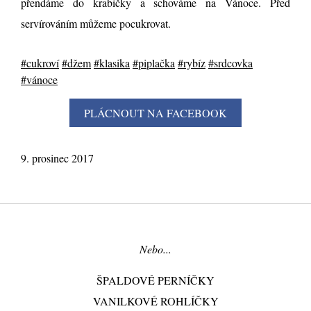
přendáme do krabičky a schováme na Vánoce. Před
servírováním můžeme pocukrovat.
#cukroví
#džem
#klasika
#piplačka
#rybíz
#srdcovka
#vánoce
9. prosinec 2017
Nebo...
ŠPALDOVÉ PERNÍČKY
VANILKOVÉ ROHLÍČKY