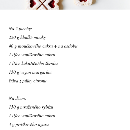
Na 2 plechy:
250 g hladké mouky
40 g moučkového cukru + na ozdobu
1 lžíce vanilkového cukru
1 lžíce kukuřičného škrobu
150 g vegan margarínu
šťáva z půlky citronu
Na džem:
150 g mraženého rybízu
1 lžíce vanilkového cukru
3 g práškového agaru