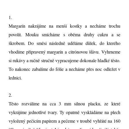
1.
Margarín nakrájíme na menší kostky a necháme trochu
povolit. Mouku smícháme s oběma druhy cukru a se
škrobem. Do směsi následně uděláme důlek, do kterého
vhodíme připravený margarín a citrónovou šťávu. Vyhrneme
si rukávy a ručně stručně vypracujeme dokonale hladké těsto.
To nakonec zabalíme do fólie a necháme přes noc odležet v
lednici.
2.
Těsto rozválíme na cca 3 mm silnou placku, ze které
vykrájíme jednotlivé tvary. Ty opatrně vyskládáme na plech
vyložený pečicím papírem a pečeme v troubě vyhřáté na 160