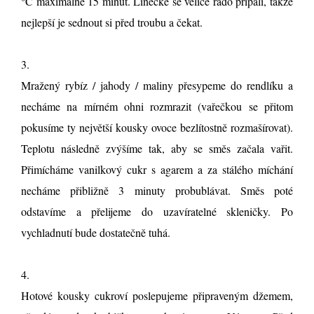
°C maximálně 15 minut. Linecké se velice rádo připálí, takže
nejlepší je sednout si před troubu a čekat.
3.
Mražený rybíz / jahody / maliny přesypeme do rendlíku a
necháme na mírném ohni rozmrazit (vařečkou se přitom
pokusíme ty největší kousky ovoce bezlítostně rozmašírovat).
Teplotu následně zvýšíme tak, aby se směs začala vařit.
Přimícháme vanilkový cukr s agarem a za stálého míchání
necháme přibližně 3 minuty probublávat. Směs poté
odstavíme a přelijeme do uzavíratelné skleničky. Po
vychladnutí bude dostatečně tuhá.
4.
Hotové kousky cukroví poslepujeme připraveným džemem,