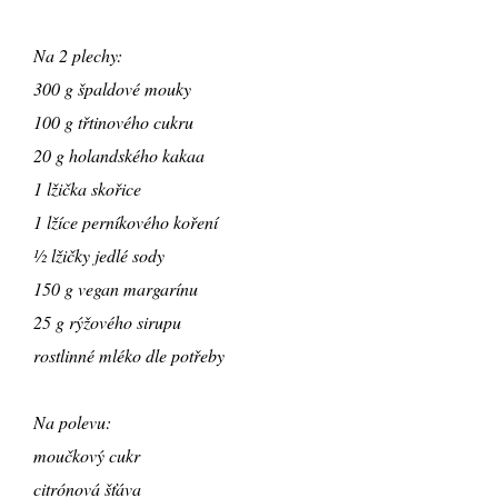
Na 2 plechy:
300 g špaldové mouky
100 g třtinového cukru
20 g holandského kakaa
1 lžička skořice
1 lžíce perníkového koření
½ lžičky jedlé sody
150 g vegan margarínu
25 g rýžového sirupu
rostlinné mléko dle potřeby
Na polevu:
moučkový cukr
citrónová šťáva