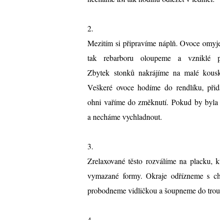
2.
Mezitím si připravíme náplň. Ovoce omy
tak rebarboru oloupeme a vzniklé 
Zbytek stonků nakrájíme na malé kousky
Veškeré ovoce hodíme do rendlíku, př
ohni vaříme do změknutí. Pokud by byla 
a necháme vychladnout.
3.
Zrelaxované těsto rozválíme na placku, 
vymazané formy. Okraje odřízneme s chi
probodneme vidličkou a šoupneme do trou
4.