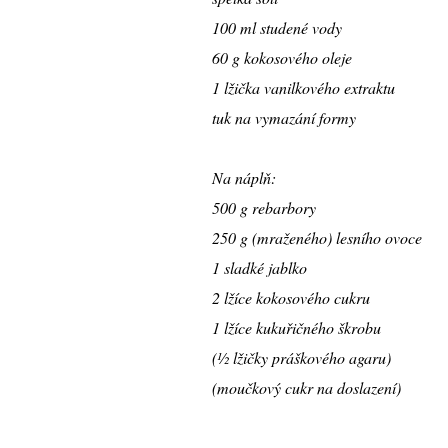
100 ml studené vody
60 g kokosového oleje
1 lžička vanilkového extraktu
tuk na vymazání formy
Na náplň:
500 g rebarbory
250 g (mraženého) lesního ovoce
1 sladké jablko
2 lžíce kokosového cukru
1 lžíce kukuřičného škrobu
(½ lžičky práškového agaru)
(moučkový cukr na doslazení)