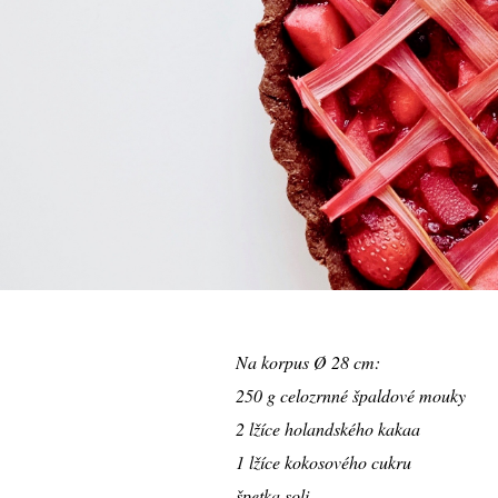
Na korpus Ø 28 cm:
250 g celozrnné špaldové mouky
2 lžíce holandského kakaa
1 lžíce kokosového cukru
špetka soli