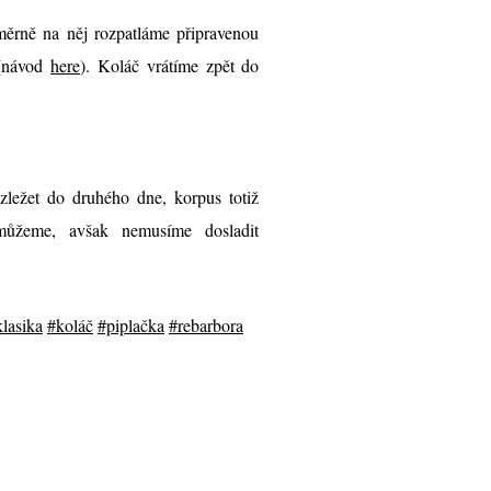
ěrně na něj rozpatláme připravenou
 (návod
here
). Koláč vrátíme zpět do
ležet do druhého dne, korpus totiž
 můžeme, avšak nemusíme dosladit
lasika
#koláč
#piplačka
#rebarbora