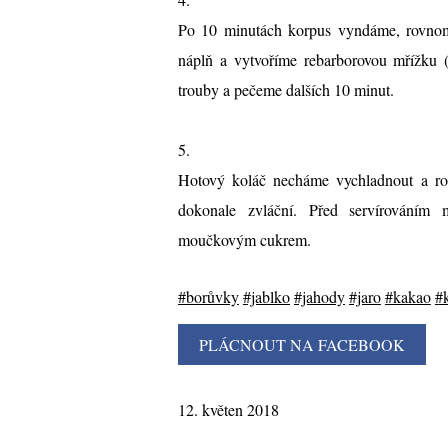
Po 10 minutách korpus vyndáme, rovnom
náplň a vytvoříme rebarborovou mřížku
trouby a pečeme dalších 10 minut.
5.
Hotový koláč necháme vychladnout a roz
dokonale zvláční. Před servírováním
moučkovým cukrem.
#borůvky
#jablko
#jahody
#jaro
#kakao
#k
12. květen 2018