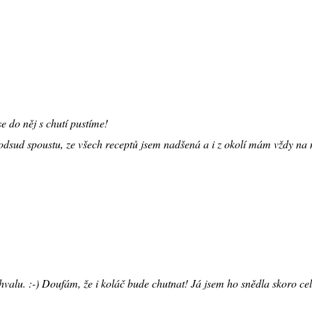
se do něj s chutí pustíme!
odsud spoustu, ze všech receptů jsem nadšená a i z okolí mám vždy na 
alu. :-) Doufám, že i koláč bude chutnat! Já jsem ho snědla skoro ce