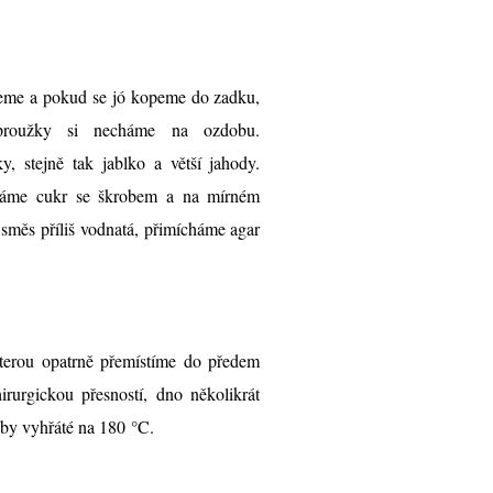
jeme a pokud se jó kopeme do zadku,
proužky si necháme na ozdobu.
, stejně tak jablko a větší jahody.
idáme cukr se škrobem a na mírném
směs příliš vodnatá, přimícháme agar
kterou opatrně přemístíme do předem
rurgickou přesností, dno několikrát
by vyhřáté na 180 °C.