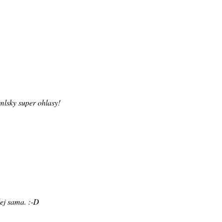
mlsky super ohlasy!
lej sama. :-D