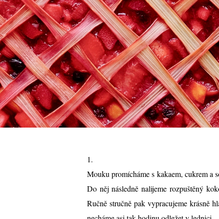
1.
Mouku promícháme s kakaem, cukrem a sol
Do něj následně nalijeme rozpuštěný koko
Ručně stručně pak vypracujeme krásně hla
necháme asi tak hodinu odležet v lednici.