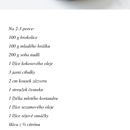
Na 2-3 porce:
100 g brokolice
100 g mladého hrášku
200 g soba nudlí
1 lžíce kokosového oleje
3 jarní cibulky
2 cm kousek zázvoru
1 stroužek česneku
1 lžička mletého koriandru
1 lžíce sezamového oleje
1 lžíce sójové omáčky
šťáva z ½ citrónu