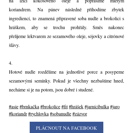
na lžíci kokosového oleje a poprášíme mletým
koriandrem. Na pánev následně přihodíme zbytek
ingrediencí, to znamená připravené soba nudle a brokolici s
hráškem, aby se trochu prohřály. Směs nakonec
přelijeme lektvarem ze sezamového oleje, sójovky a citrónové
šťávy.
4.
Hotové nudle rozdělíme na jednotlivé porce a posypeme
sezamovými semínky. Pokud je všechny nezbaštíme hned,
necháme si je na potom, jsou dobré i studené.
#asie
#brnkačka
#brokolice
#fit
#hrášek
#jarnícibulka
#jaro
#koriandr
#rychlovka
#sobanudle
#zázvor