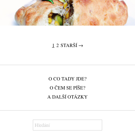
1
2
STARŠÍ →
O CO TADY JDE?
O ČEM SE PÍŠE?
A DALŠÍ OTÁZKY