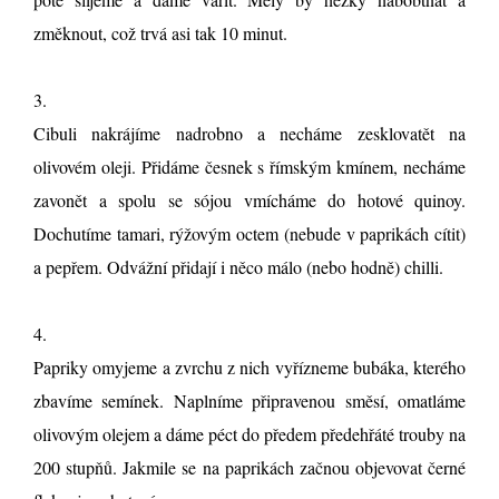
změknout, což trvá asi tak 10 minut.
3.
Cibuli nakrájíme nadrobno a necháme zesklovatět na
olivovém oleji. Přidáme česnek s římským kmínem, necháme
zavonět a spolu se sójou vmícháme do hotové quinoy.
Dochutíme tamari, rýžovým octem (nebude v paprikách cítit)
a pepřem. Odvážní přidají i něco málo (nebo hodně) chilli.
4.
Papriky omyjeme a zvrchu z nich vyřízneme bubáka, kterého
zbavíme semínek. Naplníme připravenou směsí, omatláme
olivovým olejem a dáme péct do předem předehřáté trouby na
200 stupňů. Jakmile se na paprikách začnou objevovat černé