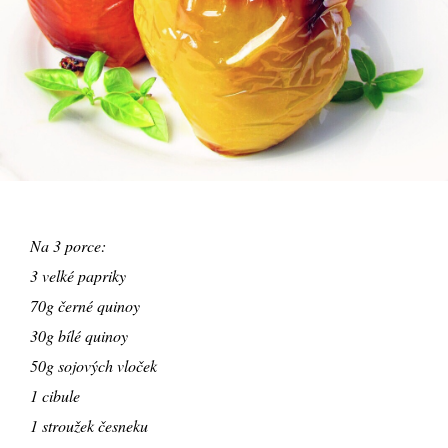
Na 3 porce:
3 velké papriky
70g černé quinoy
30g bílé quinoy
50g sojových vloček
1 cibule
1 stroužek česneku