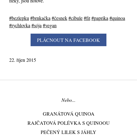
fleky, jsou hotové.
#bezlepku
#brnkačka
#česnek
#cibule
#fit
#paprika
#quinoa
#rychlovka
#sója
#vegan
22. říjen 2015
Nebo...
GRANÁTOVÁ QUINOA
RAJČATOVÁ POLÉVKA S QUINOOU
PEČENÝ LILEK S JÁHLY