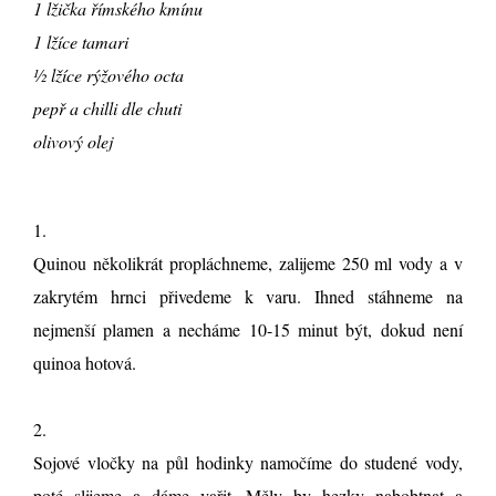
1 lžička římského kmínu
1 lžíce tamari
½ lžíce rýžového octa
pepř a chilli dle chuti
olivový olej
1.
Quinou několikrát propláchneme, zalijeme 250 ml vody a v
zakrytém hrnci přivedeme k varu. Ihned stáhneme na
nejmenší plamen a necháme 10-15 minut být, dokud není
quinoa hotová.
2.
Sojové vločky na půl hodinky namočíme do studené vody,
poté slijeme a dáme vařit. Měly by hezky nabobtnat a