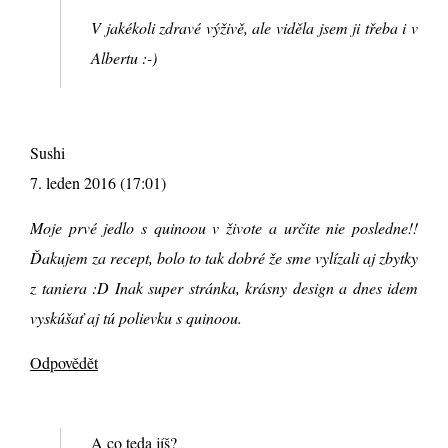
V jakékoli zdravé výživě, ale viděla jsem ji třeba i v
Albertu :-)
Sushi
7. leden 2016 (17:01)
Moje prvé jedlo s quinoou v živote a určite nie posledne!!
Ďakujem za recept, bolo to tak dobré že sme vylízali aj zbytky
z taniera :D Inak super stránka, krásny design a dnes idem
vyskúšať aj tú polievku s quinoou.
Odpovědět
A co teda jíš?